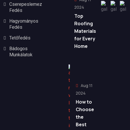
Cserepeslemez
2024
Fedés
Top
Hagyományos
Roofing
Fedés
Materials
Tetőfedés
for Every
Home
Bádogos
Munkálatok
Aug 11
2024
How to
Choose
the
Best