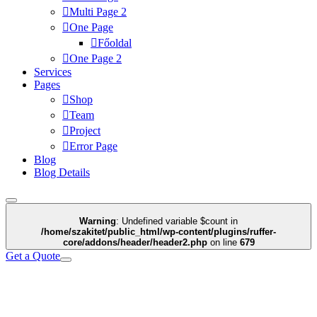
Multi Page 2
One Page
Főoldal
One Page 2
Services
Pages
Shop
Team
Project
Error Page
Blog
Blog Details
Warning
: Undefined variable $count in
/home/szakitet/public_html/wp-content/plugins/ruffer-
core/addons/header/header2.php
on line
679
Get a Quote