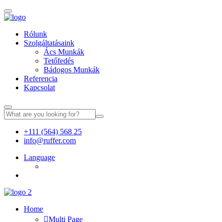
Rólunk
Szolgáltatásaink
Ács Munkák
Tetőfedés
Bádogos Munkák
Referencia
Kapcsolat
+111 (564) 568 25
info@ruffer.com
Language
Home
Multi Page