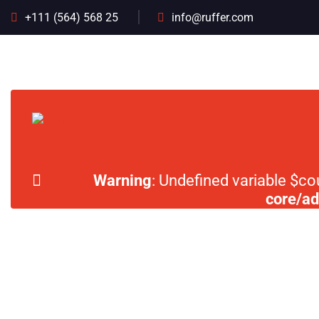
+111 (564) 568 25
info@ruffer.com
Warning
: Undefined variable $co
core/a