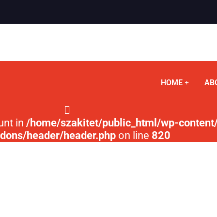
HOME
AB
unt in
/home/szakitet/public_html/wp-content/
ddons/header/header.php
on line
820